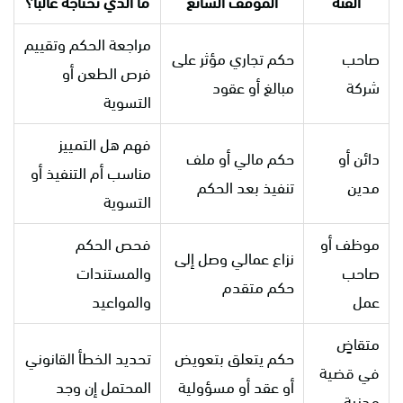
الفئة
الموقف الشائع
ما الذي تحتاجه غالبًا؟
مراجعة الحكم وتقييم
صاحب
حكم تجاري مؤثر على
فرص الطعن أو
شركة
مبالغ أو عقود
التسوية
فهم هل التمييز
دائن أو
حكم مالي أو ملف
مناسب أم التنفيذ أو
مدين
تنفيذ بعد الحكم
التسوية
موظف أو
فحص الحكم
نزاع عمالي وصل إلى
صاحب
والمستندات
حكم متقدم
عمل
والمواعيد
متقاضٍ
حكم يتعلق بتعويض
تحديد الخطأ القانوني
في قضية
أو عقد أو مسؤولية
المحتمل إن وجد
مدنية