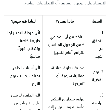
الاعتماد على الوعود السريعة أو الانطباعات العامة.
المعيار
ماذا يعني؟
لماذا هو مهم؟
1.
لأن مرحلة التمييز لها
التأكد من أن المحامي
التحقق
طبيعة خاصة
ضمن الجدول المناسب
من
وتتطلب قبولًا
للترافع أمام التمييز
القيد
مناسبًا
مدنية، تجارية، جنائية،
لأن أسباب الطعن
2. نوع
عمالية، شرعية، أو
تختلف بحسب نوع
القضية
تنفيذية
النزاع
3.
لأن الطعن لا يبنى
قراءة منطوق الحكم
مراجعة
على الانزعاج من
وأسبابه وما انتهى إليه