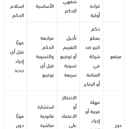
شفهي
قراءة
الأساسية
استلام
للحكم
أولية
الحكم
حكم
بمبلغ
تأجيل
مراجعة
فورًا
كبير ضد
التقييم
الحكم
قبل أي
مرتفع
شركة
أو توقيع
والتسوية
إجراء
في
تسوية
قبل أي
جديد
المنامة
سريعة
توقيع
أو الرفاع
الانتظار
مهلة
أو
استشارة
قريبة أو
الاعتماد
قانونية
فورًا
إجراء
حرج
على
مباشرة
دون