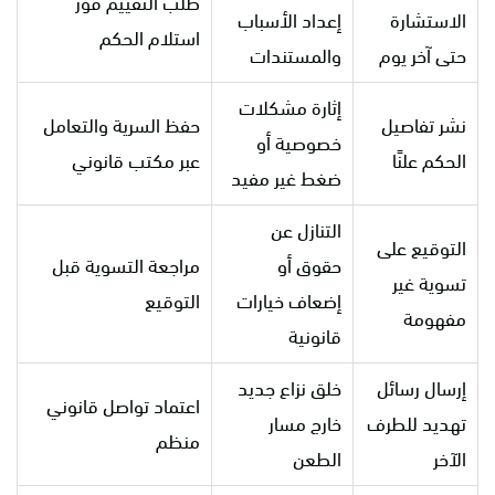
طلب التقييم فور
الاستشارة
إعداد الأسباب
استلام الحكم
حتى آخر يوم
والمستندات
إثارة مشكلات
نشر تفاصيل
حفظ السرية والتعامل
خصوصية أو
الحكم علنًا
عبر مكتب قانوني
ضغط غير مفيد
التنازل عن
التوقيع على
حقوق أو
مراجعة التسوية قبل
تسوية غير
إضعاف خيارات
التوقيع
مفهومة
قانونية
إرسال رسائل
خلق نزاع جديد
اعتماد تواصل قانوني
تهديد للطرف
خارج مسار
منظم
الآخر
الطعن