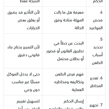
الحكم
النتيجة فقط
4.
معرفة هل ما زالت
لأن التأخير قد يضيق
فحص
المهلة متاحة وفق
أو يغلق بعض
المواعيد
الحالة
الخيارات
5.
البحث عن خطأ في
تحديد
لأن التمييز يحتاج بناء
تطبيق القانون أو قصور
أسباب
قانوني دقيق
أو بطلان محتمل
الطعن
فهم فرص الطعن
حتى لا يدخل الموكل
6. تقدير
وتكاليفه ومخاطره
مسارًا غير مناسب
المخاطر
العملية
دون وعي
إرسال الحكم
لتسهيل تقييم
7. تجهيز
والمستندات والملخص
الملف من أول