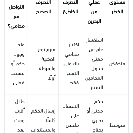
مستوى
عملي
التصرف
التصرف
التواصل
الخطر
من
الخاطئ
الصحيح
مع
البحرين
محامي؟
استفسار
اختيار
عند
عام عن
فهم نوع
محامي
وجود
معنى
القضية
منخفض
بناءً على
حكم أو
جدول
والمرحلة
الاسم
مستند
المحامين
أولًا
فقط
فعلي
التمييز
حكم
خلال
الاعتماد
مدني أو
إرسال الحكم
أقرب
على
تجاري
كاملًا
وقت
متوسط
ملخص
يحتاج
والمستندات
بعد