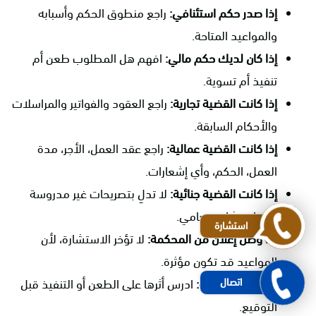
إذا صدر حكم استئنافي:
راجع منطوق الحكم وأسبابه
والمواعيد المتاحة.
إذا كان لديك حكم مالي:
افهم هل المطلوب طعن أم
تنفيذ أم تسوية.
إذا كانت القضية تجارية:
راجع العقود والفواتير والمراسلات
والأحكام السابقة.
إذا كانت القضية عمالية:
راجع عقد العمل، الأجر، مدة
العمل، الحكم، وأي إشعارات.
إذا كانت القضية جنائية:
لا تدلِ بتصريحات غير مدروسة
قبل استشارة محامي.
استشارة
إذا وصل إعلان من المحكمة:
لا تؤخر الاستشارة، لأن
المواعيد قد تكون مؤثرة.
اتصال
إذا عُرضت تسوية:
ادرس أثرها على الطعن أو التنفيذ قبل
التوقيع.