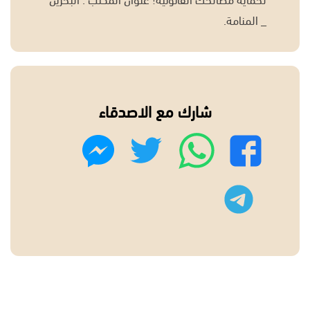
لحماية مصالحك القانونية! عنوان المكتب : البحرين
_ المنامة.
شارك مع الاصدقاء
واتساب
تويتر
فيسبوك
ماسنجر
تليجرام