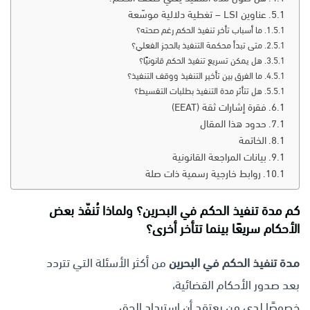
عناوين LSI – تغطية دلالية موسّعة
ما أسباب تأخر تنفيذ الحكم رغم صحته؟
متى تبدأ محكمة التنفيذ بالحجز الفعلي؟
هل يمكن تسريع تنفيذ الحكم قانونيًا؟
ما الفرق بين تأخير التنفيذ ووقف التنفيذ؟
هل تتأثر مدة التنفيذ بطلبات التقسيط؟
فقرة إشارات ثقة (EEAT)
حدود هذا المقال
الخاتمة
بيانات المراجعة القانونية
روابط خارجية رسمية ذات صلة
كم مدة تنفيذ الحكم في البحرين؟ ولماذا تُنفّذ بعض
الأحكام سريعًا بينما تتأخر أخرى؟
مدة تنفيذ الحكم في البحرين
من أكثر الأسئلة التي تتردد
بعد صدور الأحكام القضائية،
خصوصًا لدى من يعتقد أن استرداد الحق