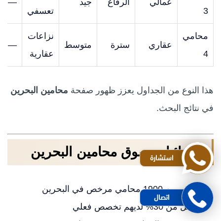
عمالي
الرفاع
جيد
—
3
تعسفي
محامي
نزاعات
عقاري
سترة
متوسط
—
4
عقارية
هذا النوع من الجداول يعزز ظهور صفحة
محامين البحرين
في نتائج البحث.
إحصائيات سوق محامين البحرين
استشارة
أكثر من 1900 محامي مرخص في البحرين
اتصال
أقل من 30% لديهم تخصص فعلي