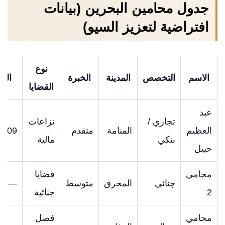
جدول محامين البحرين (بيانات
افتراضية لتعزيز السيو)
نوع
الاسم
التخصص
المدينة
الخبرة
الت
القضايا
عبد
تجاري /
نزاعات
العظيم
المنامة
متقدم
0409
بنكي
مالية
حبيل
محامي
قضايا
جنائي
المحرق
متوسط
—
2
جنائية
محامي
فصل