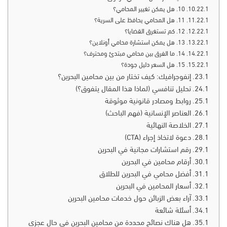
10. هل يمكن تغيير المحامي؟
11. هل المحامي يحافظ على السرية؟
12. كم تستغرق القضايا؟
13. هل يمكن استشارة محامي أونلاين؟
14. ما الفرق بين محامي مبتدئ ومحترف؟
15. هل السعر دليل جودة؟
إنفوجرافيك: كيف تختار من بين محامين البحرين؟
تحليل تنافسي (لماذا هذا المقال يتفوق؟)
روابط ومصادر قانونية موثوقة
العناصر الإنسانية (فهم الباحث)
الخلاصة النهائية
دعوة لاتخاذ إجراء (CTA)
رقم استشارات مجانية في البحرين
أرقام محامين في البحرين
أفضل محامي في البحرين للطلاق
أسعار المحامين في البحرين
آراء بعض الزبائن حول خدمات محامين البحرين
أسئلة شائعة
هل هناك نصائح محددة من محامين البحرين في حال عجزي