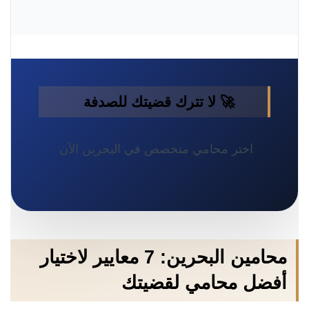
🚀 لا تترك قضيتك للصدفة
اختر محامي متخصص في البحرين الآن
محامين البحرين: 7 معايير لاختيار
أفضل محامي لقضيتك