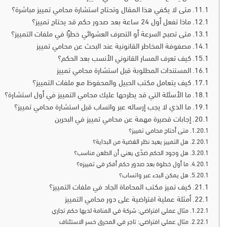
متى لا يكفي هذا المقال وتحتاج استشارة محامي تمييز مباشرة؟
ماذا تفعل أول 24 ساعة بعد صدور حكم قد يحتاج تمييز؟
متى تصبح السرعة أو التصرف العشوائي خطرًا في ملفات التمييز؟
مصفوفة المخاطر القانونية عند البحث عن محامي تمييز
كيف تعرف المسار القانوني الأنسب بعد الحكم؟
المستندات المطلوبة قبل استشارة محامي تمييز
كيف يتعامل مكتب الحبيل والمحفوظ مع ملفات التمييز؟
ما الأسئلة التي قد يطرحها عليك محامي التمييز في أول استشارة؟
ما الذي لا يجب إرساله عبر واتساب قبل استشارة محامي تمييز؟
إجابات قصيرة مهمة عن محامي تمييز في البحرين
متى أحتاج محامي تمييز؟
هل التمييز يعيد نظر القضية من البداية؟
هل وجود الحكم ضدّي يعني أن الطعن مناسب؟
ما أول خطوة بعد صدور حكم أفكر في تمييزه؟
هل يمكن البدء عبر واتساب؟
كيف تميز مكتب المحاماة الجاد في ملفات التمييز؟
أمثلة عملية افتراضية على دور محامي التمييز
مثال عملي افتراضي: شركة في المنامة لديها حكم تجاري
مثال عملي افتراضي: تاجر في المحرق خسر الاستئناف