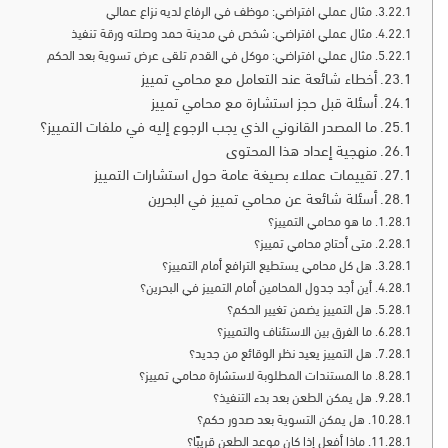
مثال عملي افتراضي: موظف في الرفاع لديه نزاع عمالي
مثال عملي افتراضي: شخص في مدينة حمد وصلته ورقة تنفيذ
مثال عملي افتراضي: موكل في القدم تلقى عرض تسوية بعد الحكم
أخطاء شائعة عند التعامل مع محامي تمييز
أسئلة قبل حجز استشارة مع محامي تمييز
ما المصدر القانوني الذي يجب الرجوع إليه في ملفات التمييز؟
منهجية إعداد هذا المحتوى
تقييمات عملاء بصيغة عامة حول استشارات التمييز
أسئلة شائعة عن محامي تمييز في البحرين
ما هو محامي التمييز؟
متى أحتاج محامي تمييز؟
هل كل محامي يستطيع الترافع أمام التمييز؟
أين أجد جدول المحامين أمام التمييز في البحرين؟
هل التمييز يضمن تغيير الحكم؟
ما الفرق بين الاستئناف والتمييز؟
هل التمييز يعيد نظر الوقائع من جديد؟
ما المستندات المطلوبة لاستشارة محامي تمييز؟
هل يمكن الطعن بعد بدء التنفيذ؟
هل يمكن التسوية بعد صدور حكم؟
ماذا أفعل إذا كان موعد الطعن قريبًا؟