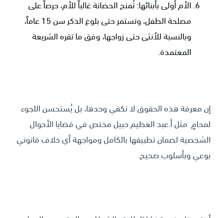
الأم أولى بأبنائها: تُمنح الحضانة غالباً للأم، حرصاً على
مصلحة الطفل، وتستمر حتى بلوغ الذكر سن 15 عاماً،
وبالنسبة للأنثى حتى زواجها، وفق ما تقره الشريعة
المعتمدة.
إن معرفة هذه الحقوق لا تكفي وحدها، بل يُستحسن اللجوء
لمحامٍ مثل
أ.عبد العظيم حبيل
مختص في قضايا الأحوال
الشخصية لضمان تطبيقها بالكامل ومواجهة أي خلاف قانوني
بوعي وبأسلوب صحيح.