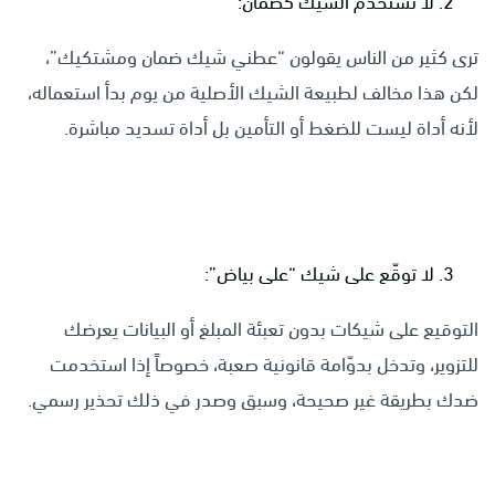
لا تستخدم الشيك كضمان:
ترى كثير من الناس يقولون “عطني شيك ضمان ومشتكيك”،
لكن هذا مخالف لطبيعة الشيك الأصلية من يوم بدأ استعماله،
لأنه أداة ليست للضغط أو التأمين بل أداة تسديد مباشرة.
لا توقّع على شيك “على بياض”:
التوقيع على شيكات بدون تعبئة المبلغ أو البيانات يعرضك
للتزوير، وتدخل بدوّامة قانونية صعبة، خصوصاً إذا استخدمت
ضدك بطريقة غير صحيحة، وسبق وصدر في ذلك تحذير رسمي.