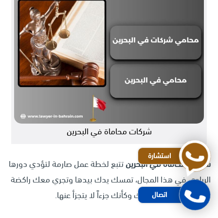
شركات محاماة في البحرين
استشارة
شركات محاماة في البحرين
تتبع لخطة عمل صارمة لتؤدي دورها
الريادي في هذا المجال، تمسك يدك بيدها وتجري معك راكضة
بلهفة لاسترداد حقوقك وكأنك جزءاً لا يتجزأ عنها.
اتصال