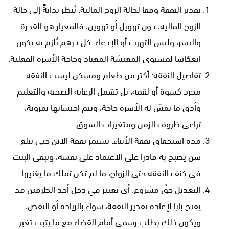
تقدير النفقة وفقاً لحالة الزوج المالية: يُنظر بدايةً إلى حالة
الزوج المالية، دون تهويل أو تهوين، فالمعيار هو القدرة
واليسر، وليس التهرب أو الإدعاء. كل درهم يُلزم به يكون
انعكاساً لمستوى المعيشة المعتاد وحاجة الأسرة الفعلية.
تفاصيل النفقة: أكثر من طعام ومسكن ليست النفقة
مجرد كسوة أو لقمة، بل تشمل الرعاية الصحية والتعليم
وأدق ما تمسّ له الأسرة حاجة، ويتم احتسابها بمرونة،
تراعي ظروف الزمن ومتغيرات السوق.
مدة استحقاق نفقة الأبناء: تستمر نفقة الابن حتى يبلغ
سن يصبح به قادراً على الاعتماد على نفسه، وتبقى البنت
في كنف النفقة حتى الزواج، ما لم تكن تملك ما يغنيها.
التعديل حقٌ مشروع: أي تغيير في دخل أحد الطرفين قد
يفتح بابًا لإعادة تقدير النفقة، سواء بالزيادة أو النقص،
ويكون ذلك بطلب رسمي أمام القضاء مع ما يثبت تغير