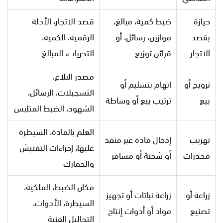
حيازة
ضبط كمية، مبالغ،
قصد الاتجار، الأدلة
بقصد
موازين، رسائل، أو
الرقمية، الكمية،
الاتجار
قرائن توزيع
التحريات، المبالغ
مصدر البلاغ،
ترويج أو
اتهام بتسليم أو
التسجيلات، الرسائل،
بيع
ترتيب بيع أو وساطة
الشهود، الضبط المتلبس
العلم بالمادة، السيطرة
تهريب
إدخال مادة عبر منفذ
عليها، إجراءات التفتيش
مخدرات
أو شحنة أو مسافر
والجمارك
مكان الضبط، الملكية،
زراعة أو
زراعة نباتات أو تجهيز
السيطرة، الأدوات،
تصنيع
مواد أو أدوات إنتاج
التحاليل الفنية