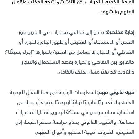
المادة، الكمية، التحريات، إذن التفتيش، نتيجة المختبر، وأقوال
المتهم والشهود.
إجابة مختصرة:
تحتاج إلى محامي مخدرات في البحرين فور
القبض أو الاستدعاء أو التفتيش أو ظهور اتهام بالحيازة أو
التعاطي أو الاتجار. لا تتعامل مع القضية باعتبارها “إجراء بسيطًا”؛
فالفارق بين التعاطي والحيازة بقصد الاستعمال والاتجار
والترويج قد يغيّر مسار الملف بالكامل.
تنبيه قانوني مهم:
المعلومات الواردة في هذا المقال للتوعية
العامة ولا تُعد رأيًا قانونيًا نهائيًا أو وعدًا بنتيجة أو بديلًا عن
استشارة محامٍ مرخص في مملكة البحرين. قضايا المخدرات
حساسة، والتقييم القانوني يحتاج مراجعة محضر الضبط، إذن
التفتيش، التحريات، نتيجة المختبر، وأقوال المتهم.