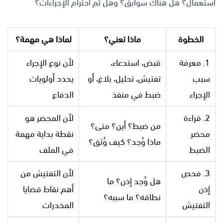
استعمال؟ هل هناك سوابق؟ وهل تم احترام الإجراءات؟
الخطوة
ماذا تعني؟
لماذا هي مهمة؟
1. معرفة
قبض، استدعاء،
لأن نوع الإجراء
سبب
تفتيش، تحليل، بلاغ، أو
يحدد أولويات
الإجراء
ضبط في منفذ
الدفاع
2. قراءة
لأن المحضر هو
من ضبط؟ أين؟ متى؟
محضر
نقطة بداية مهمة
ماذا وُجد؟ كيف وُثق؟
الضبط
في الملف
3. فحص
لأن التفتيش من
هل وُجد إذن؟ ما
إذن
أهم نقاط قضايا
نطاقه؟ ما سببه؟
التفتيش
المخدرات