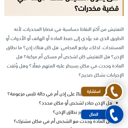
قضية مخدرات؟
التفتيش من أكثر النقاط حساسية في قضايا المخدرات، لأنه
الطريق الذي قد يؤدي إلى ضبط المادة أو الهاتف أو الأدوات أو
المستندات. لذلك، يراجع المحامي: هل كان هناك إذن؟ ما نطاق
الإذن؟ هل التفتيش كان لشخص أم مسكن أم مركبة؟ هل
المادة وجدت في مكان يسيطر عليه المتهم فعلًا؟ وهل وُثقت
الإجراءات بشكل صحيح؟
استشارة
هل تم التفتيش بناءً على إذن أم في حالة تلبس مزعومة؟
هل الإذن صادر لشخص أو مكان محدد؟
هل التفتيش تجاوز نطاق الإذن؟
اتصال
هل المادة وُجدت مع الشخص أم في مكان مشترك؟