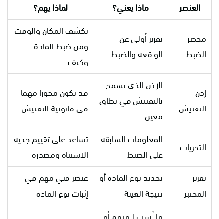
العنصر
ماذا يعني؟
لماذا يهم؟
يكشف المكان والوقت
محضر
تقرير أولي عن
ومن ضبط المادة
الضبط
الواقعة والضبط
وكيف
الإذن الذي يسمح
إذن
قد يكون محورًا مهمًا
بالتفتيش في نطاق
التفتيش
في قانونية التفتيش
معين
المعلومات السابقة
تساعد على تقييم جدية
التحريات
على الضبط
الاشتباه ومصدره
تقرير
تحديد نوع المادة أو
عنصر فني مهم في
المختبر
نتيجة العينة
إثبات نوع المادة
ما نُسب للمتهم أو