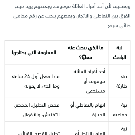
وبعضهم لأن أحد أفراد العائلة موقوف، وبعضهم يريد فهم
الفرق بين التعاطي والاتجار، وبعضهم يبحث عن رقم محامي
جنائي سريع.
نية
ما الذي يبحث عنه
المعلومة التي يحتاجها
الباحث
فعليًا؟
أحد أفراد العائلة
نية
ماذا يفعل أول 24 ساعة
موقوف أو
طارئة
وما الذي لا يقوله
مستدعى
نية
اتهام بالتعاطي أو
فحص التحليل، المحضر،
دفاعية
الحيازة
التفتيش، والأقوال
نية
اتهام بالاتجار أو
تحليل القصد، القرائن،