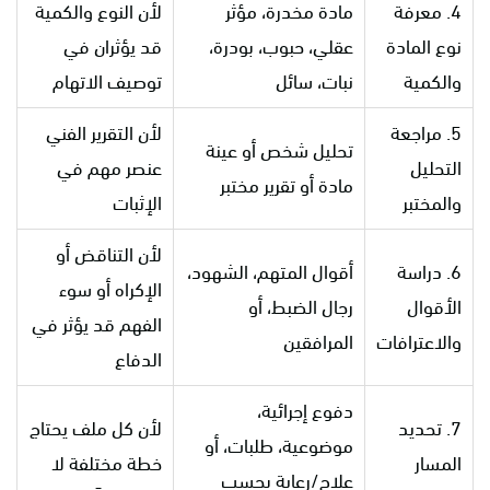
4. معرفة
مادة مخدرة، مؤثر
لأن النوع والكمية
نوع المادة
عقلي، حبوب، بودرة،
قد يؤثران في
والكمية
نبات، سائل
توصيف الاتهام
5. مراجعة
لأن التقرير الفني
تحليل شخص أو عينة
التحليل
عنصر مهم في
مادة أو تقرير مختبر
والمختبر
الإثبات
لأن التناقض أو
6. دراسة
أقوال المتهم، الشهود،
الإكراه أو سوء
الأقوال
رجال الضبط، أو
الفهم قد يؤثر في
والاعترافات
المرافقين
الدفاع
دفوع إجرائية،
7. تحديد
لأن كل ملف يحتاج
موضوعية، طلبات، أو
المسار
خطة مختلفة لا
علاج/رعاية بحسب