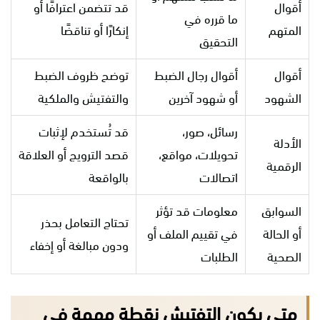
أقوال
قد تتضمن اعترافًا أو
ما قرره في
المتهم
إنكارًا أو تناقضًا
التحقيق
أقوال
أقوال رجال الضبط
توضح ظروف الضبط
الشهود
أو شهود آخرين
والتفتيش والملكية
رسائل، صور،
قد تُستخدم لإثبات
الأدلة
تحويلات، مواقع،
قصد الترويج أو العلاقة
الرقمية
اتصالات
بالواقعة
السوابق
معلومات قد تؤثر
تحتاج التعامل بحذر
أو الحالة
في تقييم الملف أو
ودون مبالغة أو إخفاء
الصحية
الطلبات
متى يكون التفتيش نقطة مهمة في