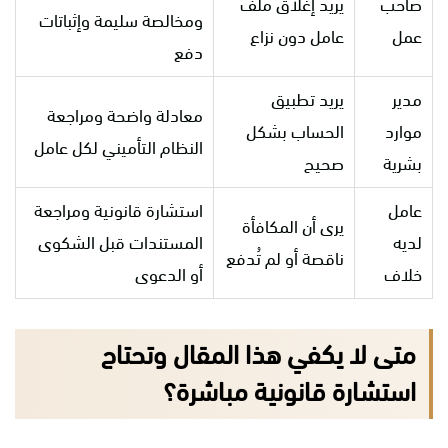
صاحب
يريد إغلاق ملف
ومخالصة سليمة وإثباتات
عمل
عامل دون نزاع
دفع
مدير
يريد تطبيق
معادلة واضحة ومراجعة
موارد
الحساب بشكل
النظام التأميني لكل عامل
بشرية
صحيح
عامل
استشارة قانونية ومراجعة
يرى أن المكافأة
لديه
المستندات قبل الشكوى
ناقصة أو لم تُدفع
خلاف
أو الدعوى
متى لا يكفي هذا المقال وتحتاج
استشارة قانونية مباشرة؟