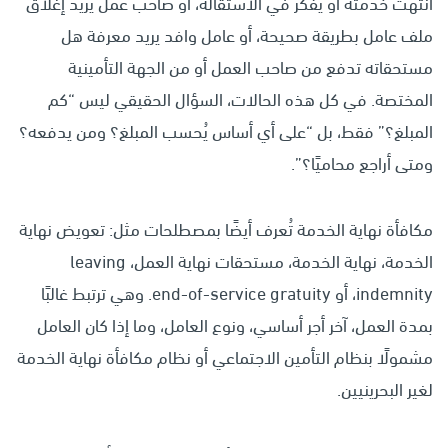
انتهت خدمته أو يفكر في الاستقالة، أو صاحب عمل يريد إغلاق
ملف عامل بطريقة صحيحة، أو عامل وافد يريد معرفة هل
مستحقاته تدفع من صاحب العمل أو من الجهة التأمينية
المختصة. في كل هذه الحالات، السؤال الحقيقي ليس “كم
المبلغ؟” فقط، بل “على أي أساس يُحسب المبلغ؟ ومن يدفعه؟
ومتى أراجع محاميًا؟”.
مكافأة نهاية الخدمة تُعرف أيضًا بمصطلحات مثل: تعويض نهاية
الخدمة، نهاية الخدمة، مستحقات نهاية العمل، leaving
indemnity، أو end-of-service gratuity. وهي ترتبط غالبًا
بمدة العمل، آخر أجر أساسي، ونوع العامل، وما إذا كان العامل
مشمولًا بنظام التأمين الاجتماعي أو نظام مكافأة نهاية الخدمة
لغير البحرينيين.