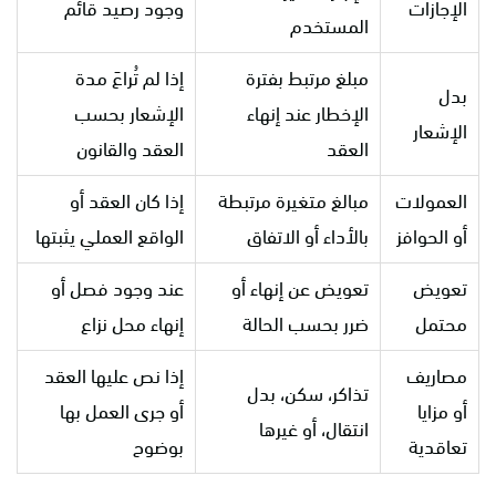
الإجازات
وجود رصيد قائم
المستخدم
مبلغ مرتبط بفترة
إذا لم تُراعَ مدة
بدل
الإخطار عند إنهاء
الإشعار بحسب
الإشعار
العقد
العقد والقانون
العمولات
مبالغ متغيرة مرتبطة
إذا كان العقد أو
أو الحوافز
بالأداء أو الاتفاق
الواقع العملي يثبتها
تعويض
تعويض عن إنهاء أو
عند وجود فصل أو
محتمل
ضرر بحسب الحالة
إنهاء محل نزاع
مصاريف
إذا نص عليها العقد
تذاكر، سكن، بدل
أو مزايا
أو جرى العمل بها
انتقال، أو غيرها
تعاقدية
بوضوح