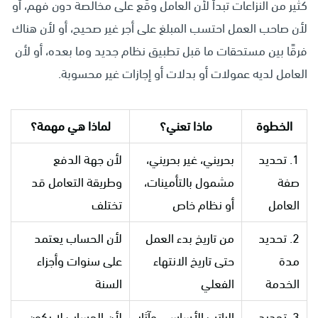
كثير من النزاعات تبدأ لأن العامل وقّع على مخالصة دون فهم، أو
لأن صاحب العمل احتسب المبلغ على أجر غير صحيح، أو لأن هناك
فرقًا بين مستحقات ما قبل تطبيق نظام جديد وما بعده، أو لأن
العامل لديه عمولات أو بدلات أو إجازات غير محسوبة.
الخطوة
ماذا تعني؟
لماذا هي مهمة؟
1. تحديد
بحريني، غير بحريني،
لأن جهة الدفع
صفة
مشمول بالتأمينات،
وطريقة التعامل قد
العامل
أو نظام خاص
تختلف
2. تحديد
من تاريخ بدء العمل
لأن الحساب يعتمد
مدة
حتى تاريخ الانتهاء
على سنوات وأجزاء
الخدمة
الفعلي
السنة
3. تحديد
الراتب الأساسي وآثار
لأن الحساب لا يكون