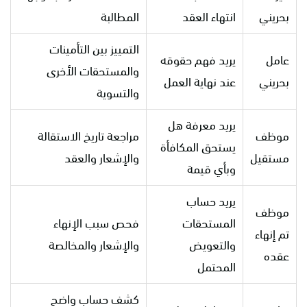
بحريني
انتهاء العقد
المطالبة
التمييز بين التأمينات
عامل
يريد فهم حقوقه
والمستحقات الأخرى
بحريني
عند نهاية العمل
والتسوية
يريد معرفة هل
موظف
مراجعة تاريخ الاستقالة
يستحق المكافأة
مستقيل
والإشعار والعقد
وبأي قيمة
يريد حساب
موظف
المستحقات
فحص سبب الإنهاء
تم إنهاء
والتعويض
والإشعار والمخالصة
عقده
المحتمل
كشف حساب واضح