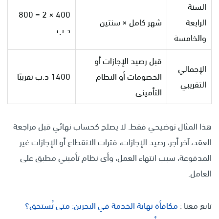
السنة
400 × 2 = 800
الرابعة
شهر كامل × سنتين
د.ب
والخامسة
قبل رصيد الإجازات أو
الإجمالي
الخصومات أو النظام
1400 د.ب تقريبًا
التقريبي
التأميني
هذا المثال توضيحي فقط. لا يصلح كحساب نهائي قبل مراجعة
العقد، آخر أجر، رصيد الإجازات، فترات الانقطاع أو الإجازات غير
المدفوعة، سبب انتهاء العمل، وأي نظام تأميني مطبق على
العامل.
تابع معنا :
مكافأة نهاية الخدمة في البحرين: متى تُستحق؟