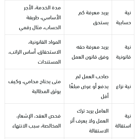
مدة الخدمة، الأجر
نية
يريد معرفة كم
الأساسي، طريقة
حسابية
يستحق
الحساب، مثال رقمي
المواد القانونية،
نية
يريد معرفة حقه
الاستحقاق، أساس الراتب،
قانونية
وفق قانون العمل
المستندات
صاحب العمل لم
متى يحتاج محامي، وكيف
نية نزاع
يدفع أو عرض مبلغًا
يوثق المطالبة
أقل
العامل يريد ترك
نية
فحص العقد، الإشعار،
العمل ولا يعرف أثر
استقالة
المخالصة، سبب الانتهاء
الاستقالة