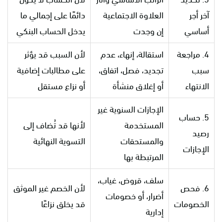
آخر أجر
العلاوة الاجتماعية
دائمًا على إجمالي ما
أساسي
إن وجدت
يدخل الحساب البنكي
4. مراجعة
استقالة، إنهاء، عدم
لأن السبب قد يؤثر
سبب
تجديد، فصل، اتفاق،
على مطالبات إضافية
الانتهاء
أو إغلاق منشأة
أو نزاع مستقل
الإجازات السنوية غير
5. حساب
المستخدمة
لأنها قد تُضاف إلى
رصيد
والمستحقات
التسوية النهائية
الإجازات
المرتبطة بها
سلف، قروض، غياب،
6. فحص
لأن الخصم غير الموثق
أضرار، أو خصومات
الخصومات
قد يخلق نزاعًا
إدارية