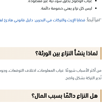
غياب الوضوح يخلق سوء نية غير مقصودة.
ليس كل نزاع يعني خصومة دائمة.
“اقرأ أيضاً:
قضايا الإرث والتركات في البحرين: دليل قانوني هادئ لف
لماذا ينشأ النزاع بين الورثة؟
من أكثر الأسباب شيوعًا: غياب المعلومات، اختلاف التوقعات، وجود 
تُدير التركة بشكل واضح.
هل النزاع دائمًا بسبب المال؟