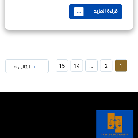
قراءة المزيد
...
15
14
…
2
1
التالي »