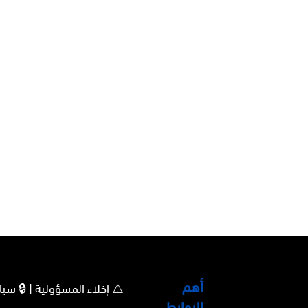
أهم
⚠️ إخلاء المسؤولية | 🔒 
الروابط