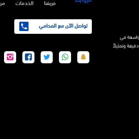
فريقنا
الخدمات
من
تواصل الآن مع المحامي
واسعة في
دقيقة وتمثيلاً
تابعنا
تابعنا
تابعنا
تابعنا
تابع
على
على
على
على
على
سناب
واتساب
تويتر
فيسبوك
إنس
شات