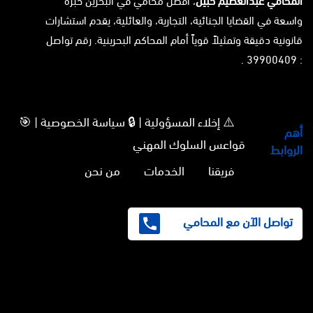
المحامي عبدالعظيم حبيل
، افضل محامي في البحرين خبرة
واسعة في القضايا الجنائية، التجارية، والعائلية، يقدم استشارات
قانونية دقيقة وتمثيلاً قوياً أمام المحاكم البحرينية. رقم تواصل
: 39900409 .
⚠️ إخلاء المسؤولية | 🔒 سياسة الخصوصية | 🎯
أهم
قواعس السلوك المهني
الروابط
فريقنا
الخدمات
من نحن
تواصل الآن مع المحامي