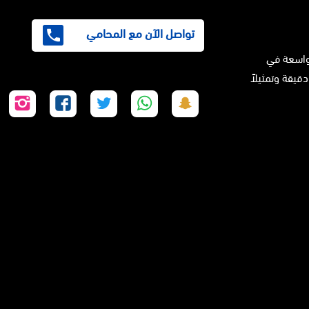
تواصل الآن مع المحامي
واسعة في
دقيقة وتمثيلاً
تابعنا
تابعنا
تابعنا
تابعنا
تابع
على
على
على
على
على
سناب
واتساب
تويتر
فيسبوك
إنس
شات