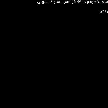
سياسة الخصوصية | 🎯 قواعس السلوك المهني
 نحن
نا
تجرام