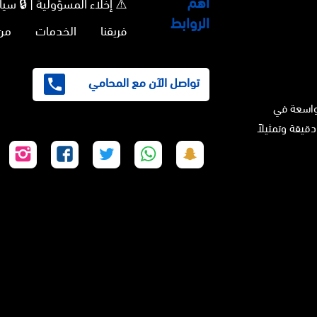
أهم
⚠️ إخلاء المسؤولية | 🔒 
الروابط
فريقنا
الخدمات
من
تواصل الآن مع المحامي
واسعة في
دقيقة وتمثيلاً
تابعنا
تابعنا
تابعنا
تابعنا
تابع
على
على
على
على
على
سناب
واتساب
تويتر
فيسبوك
إنس
شات