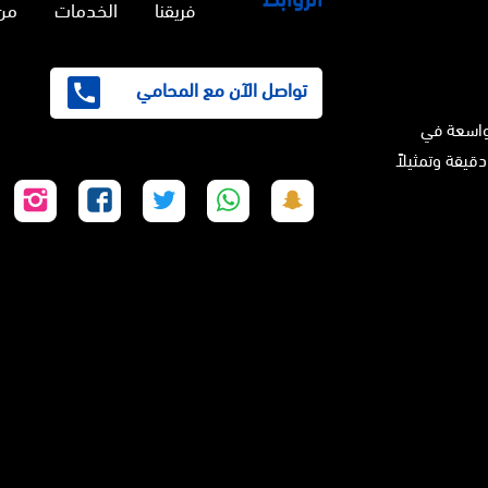
فريقنا
الخدمات
من
تواصل الآن مع المحامي
واسعة في
دقيقة وتمثيلاً
تابعنا
تابعنا
تابعنا
تابعنا
تابع
على
على
على
على
على
سناب
واتساب
تويتر
فيسبوك
إنس
شات