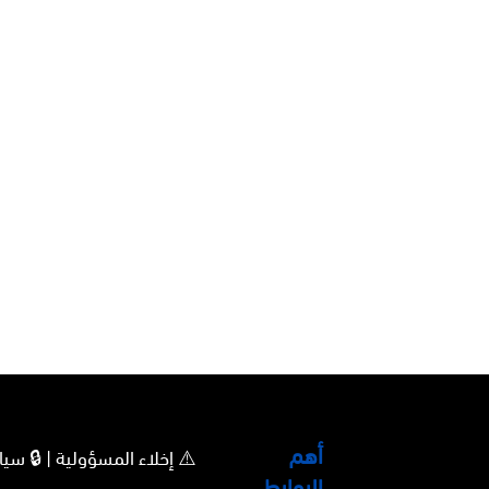
أهم
⚠️ إخلاء المسؤولية | 🔒 
الروابط