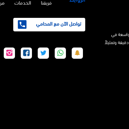
فريقنا
الخدمات
من
تواصل الآن مع المحامي
واسعة في
دقيقة وتمثيلاً
تابعنا
تابعنا
تابعنا
تابعنا
تابع
على
على
على
على
على
سناب
واتساب
تويتر
فيسبوك
إنس
شات