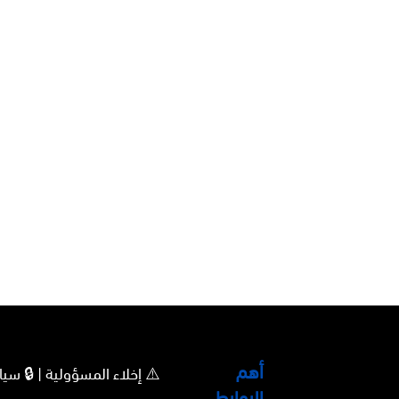
أهم
⚠️ إخلاء المسؤولية | 🔒 
الروابط