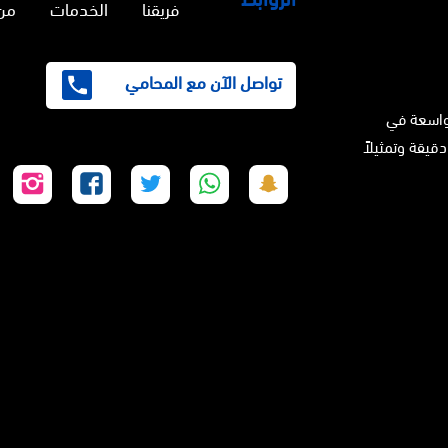
فريقنا
الخدمات
من
تواصل الآن مع المحامي
واسعة في
دقيقة وتمثيلاً
تابعنا
تابعنا
تابعنا
تابعنا
تابع
على
على
على
على
على
سناب
واتساب
تويتر
فيسبوك
إنس
شات