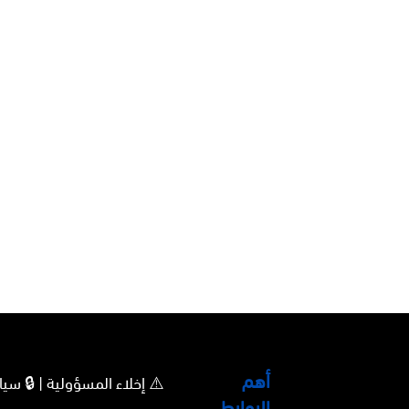
أهم
⚠️ إخلاء المسؤولية | 🔒 
الروابط