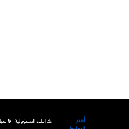
أهم
⚠️ إخلاء المسؤولية | 🔒 
الروابط