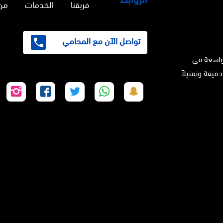
فريقنا
الخدمات
من
تواصل الآن مع المحامي
واسعة في
دقيقة وتمثيلاً
تابعنا
تابعنا
تابعنا
تابعنا
تابع
على
على
على
على
على
سناب
واتساب
تويتر
فيسبوك
إنس
شات