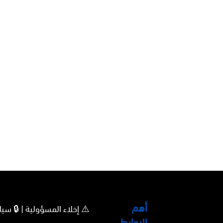
أهم
⚠️ إخلاء المسؤولية | 🔒 
الروابط