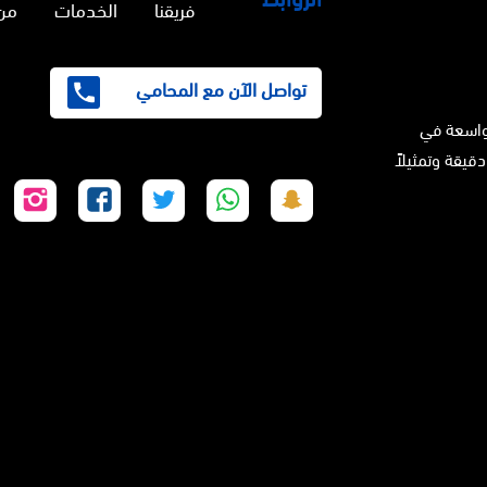
فريقنا
الخدمات
من
تواصل الآن مع المحامي
واسعة في
دقيقة وتمثيلاً
تابعنا
تابعنا
تابعنا
تابعنا
تابع
على
على
على
على
على
سناب
واتساب
تويتر
فيسبوك
إنس
شات